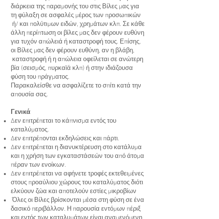
διάρκεια της παραμονής του στις Βίλες μας για
τη φύλαξη σε ασφαλές μέρος των προσωπικών
ή/ και πολύτιμων ειδών, χρημάτων κλπ. Σε κάθε
άλλη περίπτωση οι βίλες μας δεν φέρουν ευθύνη
για τυχόν απώλειά ή καταστροφή τους. Επίσης,
οι Βίλες μας δεν φέρουν ευθύνη, αν η βλάβη,
καταστροφή ή η απώλεια οφείλεται σε ανώτερη
βία (σεισμός, πυρκαϊά κλπ) ή στην ιδιάζουσα
φύση του πράγματος.
Παρακαλείσθε να ασφαλίζετε το σπίτι κατά την
απουσία σας.
Γενικά
Δεν επιτρέπεται το κάπνισμα εντός του
καταλύματος.
Δεν επιτρέπονται εκδηλώσεις και πάρτι.
Δεν επιτρέπεται η διανυκτέρευση στο κατάλυμα
και η χρήση των εγκαταστάσεών του από άτομα
πέραν των ενοίκων.
Δεν επιτρέπεται να αφήνετε τροφές εκτεθειμένες
στους προαύλιου χώρους του καταλύματος διότι
ελκύουν ζώα και αποτελούν εστίες μικροβίων
Όλες οι Βίλες βρίσκονται μέσα στη φύση σε ένα
δασικό περιβάλλον. Η παρουσία εντόμων πέριξ
και εντός των καταλυμάτων είναι αναμενόμενη