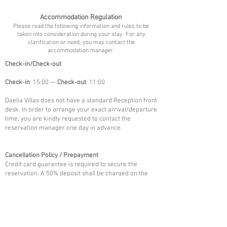
Accommodation Regulation
Please read the following information and rules to be
taken into consideration during your stay. For any
clarification or need, you may contact the
accommodation manager.
Check-in/Check-out
Check-in
: 15:00 —
Check-out
: 11:00
Daelia Villas does not have a standard Reception front
desk. In order to arrange your exact arrival/departure
time, you are kindly requested to contact the
reservation manager one day in advance.
Cancellation Policy / Prepayment
Credit card guarantee is required to secure the
reservation. A 50% deposit shall be charged on the
day of the booking.
-In case of cancellation up to 60 days before arrival,
the credit card charge/ deposit will be refunded to the
customer.
-In case of cancellation beyond 60 days before arrival,